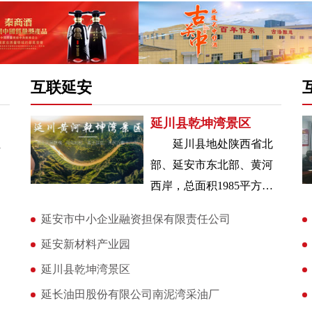
互联延安
延川县乾坤湾景区
位
延川县地处陕西省北
，
部、延安市东北部、黄河
而
西岸，总面积1985平方公
去
里，辖7镇1街1社管中心，
延安市中小企业融资担保有限责任公司
此
163个行政村，总人口19.
延安新材料产业园
延川县乾坤湾景区
延长油田股份有限公司南泥湾采油厂