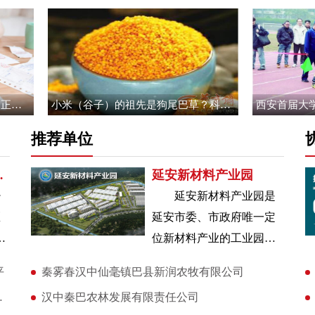
电发票
小米（谷子）的祖先是狗尾巴草？科学家已经证实了
推荐单位
层医疗服务水平
延安新材料产业园
少
延安新材料产业园是
医
延安市委、市政府唯一定
卫
位新材料产业的工业园
区，由宝塔区委、区政府
平
秦雾春汉中仙毫镇巴县新润农牧有限公司
医
以“专精特新”为标准和路
桐节即将开幕
汉中秦巴农林发展有限责任公司
径进行打造。园