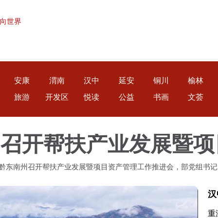
向世界
安康
渭南
汉中
延安
铜川
榆林
旅游
开发区
悦读
公益
书画
文荟
州省黔东南州召开帮扶产业发展暨项目资产管理工作推进会，部党组书
贯彻习近平总书记重要指示批示精神，贯彻落实党中央、国务院
汉
重