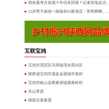
韩休墓考古发掘十年仍未回填？记者实地走访发现
21岁男子旅游一路敲诈63家酒店：带死
互联宝鸡
宝鸡市渭滨区马营镇渭水苑社区
陕西省宝鸡市眉县金渠镇年第村
宝鸡市岐山县蔡家坡镇唐家岭村
关山草原
陕西京泰集团