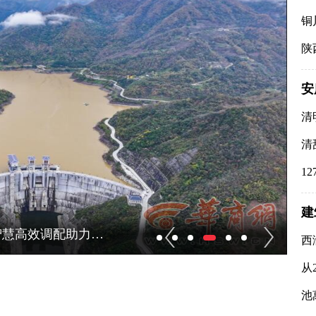
铜
陕
安
清
清
1
建
“汉水北上·润泽三秦”|三河口水利枢纽：智慧高效调配助力汉水北上
西
西
从
池