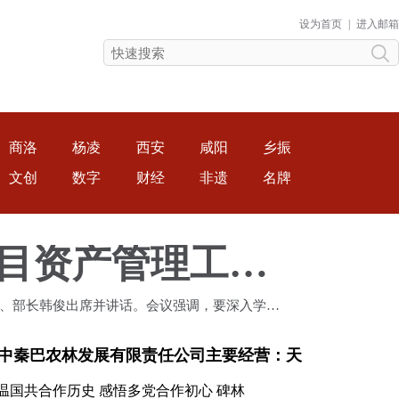
设为首页
|
进入邮箱
商洛
杨凌
西安
咸阳
乡振
文创
数字
财经
非遗
名牌
农业农村部召开帮扶产业发展暨项目资产管理工作推进会
记、部长韩俊出席并讲话。会议强调，要深入学习
决策部署，
中秦巴农林发展有限责任公司主要经营：天
温国共合作历史 感悟多党合作初心 碑林