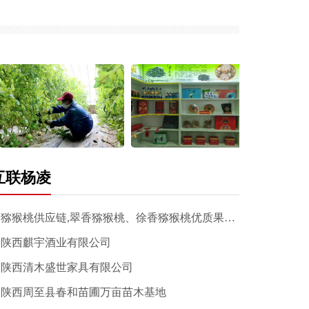
互联杨凌
猕猴桃供应链,翠香猕猴桃、徐香猕猴桃优质果品团购网
陕西麒宇酒业有限公司
陕西清木盛世家具有限公司
陕西周至县春和苗圃万亩苗木基地