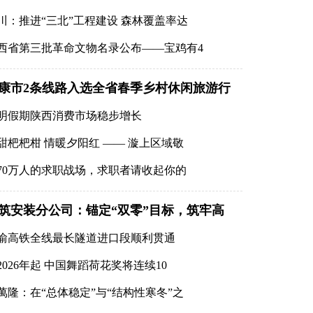
川：推进“三北”工程建设 森林覆盖率达
西省第三批革命文物名录公布——宝鸡有4
康市2条线路入选全省春季乡村休闲旅游行
明假期陕西消费市场稳步增长
甜杷杷柑 情暖夕阳红 —— 漩上区域敬
270万人的求职战场，求职者请收起你的
筑安装分公司：锚定“双零”目标，筑牢高
安马拉松赛鸣枪开跑 逾万名跑者“穿越”古都感受文化魅力
渝高铁全线最长隧道进口段顺利贯通
2026年起 中国舞蹈荷花奖将连续10
萬隆：在“总体稳定”与“结构性寒冬”之