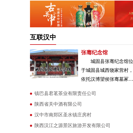
互联汉中
张骞纪念馆
城固县张骞纪念馆
于城固县城西饶家营村
依托汉博望侯张骞墓冢
建。张骞在公元前114年
镇巴县君茗茶业有限责任公司
世后归葬故里，便葬于
陕西省关中酒有限公司
处，198
汉中市南郑区圣水镇庄房村
陕西汉江之源景区旅游开发有限公司