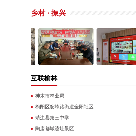
乡村 · 振兴
互联榆林
神木市林业局
榆阳区驼峰路街道金阳社区
靖边县第三中学
陶唐都城遗址景区