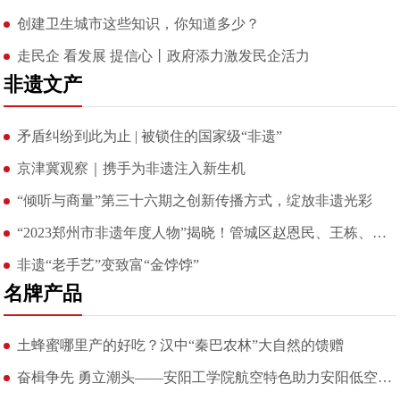
创建卫生城市这些知识，你知道多少？
走民企 看发展 提信心丨政府添力激发民企活力
非遗文产
矛盾纠纷到此为止 | 被锁住的国家级“非遗”
京津冀观察｜携手为非遗注入新生机
“倾听与商量”第三十六期之创新传播方式，绽放非遗光彩
“2023郑州市非遗年度人物”揭晓！管城区赵恩民、王栋、谈书
非遗“老手艺”变致富“金饽饽”
名牌产品
土蜂蜜哪里产的好吃？汉中“秦巴农林”大自然的馈赠
奋楫争先 勇立潮头——安阳工学院航空特色助力安阳低空经济发展