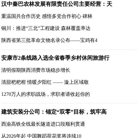
汉中秦巴农林发展有限责任公司主要经营：天
重温国共合作历史 感悟多党合作初心 碑林
铜川：推进“三北”工程建设 森林覆盖率达
陕西省第三批革命文物名录公布——宝鸡有4
安康市2条线路入选全省春季乡村休闲旅游行
清明假期陕西消费市场稳步增长
清甜杷杷柑 情暖夕阳红 —— 漩上区域敬
1270万人的求职战场，求职者请收起你的
建筑安装分公司：锚定“双零”目标，筑牢高
西渝高铁全线最长隧道进口段顺利贯通
从2026年起 中国舞蹈荷花奖将连续10