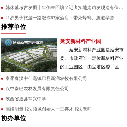
韩休墓考古发掘十年仍未回填？记者实地走访发现建有保护大棚且刚
21岁男子旅游一路敲诈63家酒店：带死蟑螂、脏避孕套
推荐单位
延安新材料产业园
延安新材料产业园是延安市
委、市政府唯一定位新材料产业
的工业园区，由宝塔区委、区政
府以“专精特新”为标准和路径进
秦雾春汉中仙毫镇巴县新润农牧有限公司
行打造。园
汉中秦巴农林发展有限责任公司
陕西省眉县常兴中学
高维能量书法领域创始人一王存才书法老师
协办单位