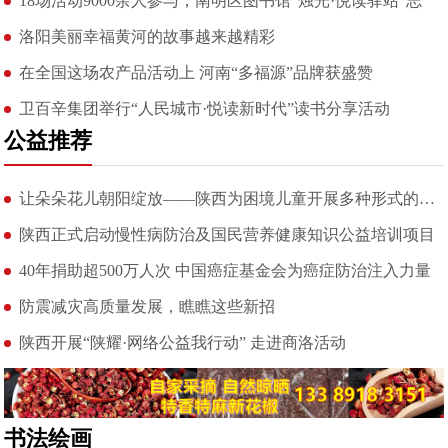
18场活动9000余人参与，南明区图书馆“烛光·悦读驿站”志
洛阳美丽幸福黄河的故事越来越精彩
在全国这场农产品活动上 河南“多福源”品牌获盛赞
卫百辛集团举行“人民城市·悦读新时代”读书分享活动
公益推荐
让朵朵花儿朝阳绽放——陕西为困境儿童开展多种形式的心理健康服
陕西正式启动慢性病防治及国民营养健康知识公益培训项目
40年捐助超500万人次 中国癌症基金会为癌症防治注入力量
防震减灾高质量发展，瞧瞧这些新招
陕西开展“陕耀·网络公益我行动” 走进商洛活动
书法绘画