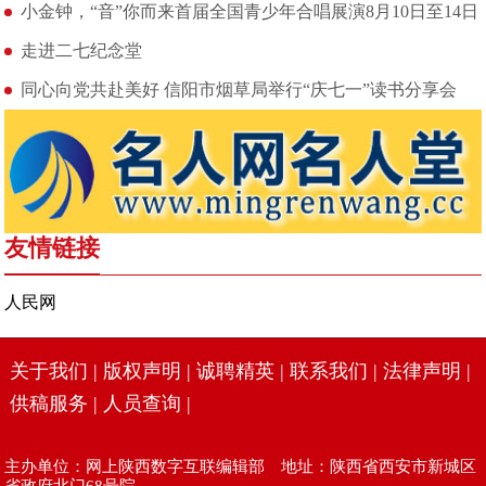
小金钟，“音”你而来首届全国青少年合唱展演8月10日至14日
走进二七纪念堂
同心向党共赴美好 信阳市烟草局举行“庆七一”读书分享会
友情链接
人民网
关于我们
|
版权声明
|
诚聘精英
|
联系我们
|
法律声明
|
供稿服务
|
人员查询
|
主办单位：网上陕西数字互联编辑部 地址：陕西省西安市新城区
省政府北门68号院