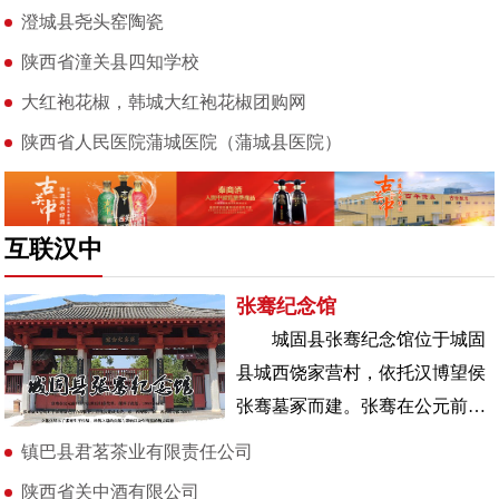
澄城县尧头窑陶瓷
陕西省潼关县四知学校
大红袍花椒，韩城大红袍花椒团购网
陕西省人民医院蒲城医院（蒲城县医院）
互联汉中
张骞纪念馆
城固县张骞纪念馆位于城固
县城西饶家营村，依托汉博望侯
张骞墓冢而建。张骞在公元前
114年去世后归葬故里，便葬于
镇巴县君茗茶业有限责任公司
此处，198
陕西省关中酒有限公司