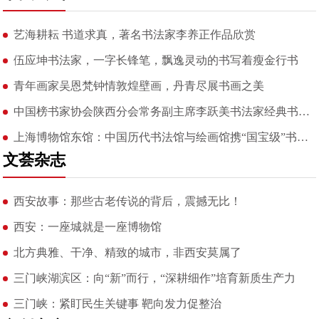
艺海耕耘 书道求真，著名书法家李养正作品欣赏
伍应坤书法家，一字长锋笔，飘逸灵动的书写着瘦金行书
青年画家吴恩梵钟情敦煌壁画，丹青尽展书画之美
中国榜书家协会陕西分会常务副主席李跃美书法家经典书法作品欣赏
上海博物馆东馆：中国历代书法馆与绘画馆携“国宝级”书画亮相
文荟杂志
西安故事：那些古老传说的背后，震撼无比！
西安：一座城就是一座博物馆
北方典雅、干净、精致的城市，非西安莫属了
三门峡湖滨区：向“新”而行，“深耕细作”培育新质生产力
三门峡：紧盯民生关键事 靶向发力促整治