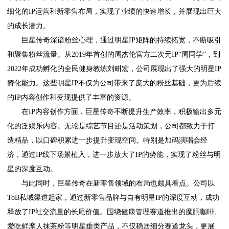
细化的IP运营和新零售布局，实现了业绩的快速增长，并展现出巨大
的成长潜力。
巨星传奇深谙粉丝心理，通过明星IP矩阵的持续拓宽，不断吸引
和聚集粉丝流量。从2019年首创的周杰伦官方二次元IP“周同学”，到
2022年成功孵化的全民健身教练刘畊宏，公司展现出了强大的明星IP
孵化能力。这些明星IP不仅为公司带来了庞大的粉丝基础，更为后续
的IP内容创作和变现提供了丰富的资源。
在IP内容创作方面，巨星传奇不断提升生产效率，积极输出多元
化的泛娱乐内容。无论是综艺节目还是活动策划，公司都致力于打
造精品，以口碑积累进一步提升变现空间。特别是加码演唱会经
济，通过IP线下场景植入，进一步放大了IP的势能，实现了粉丝与明
星的深度互动。
与此同时，巨星传奇在新零售领域的布局也颇具看点。公司以
ToB私域渠道起家，通过新零售品牌与自有明星IP的深度互动，成功
释放了IP社交流量的长尾价值。围绕健康管理赛道推出的魔胴咖啡、
爱吃鲜摩人抹茶粉等明星垂类产品，不仅稳居细分赛道龙头，更展