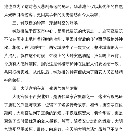
池也成为了这对恋人悲剧命运的见证。华清池不仅以其优美的自然
风光吸引着游客，更因其承载的历史情感而令人动容。
三、钟鼓楼的钟声：穿越时空的呼唤
钟鼓楼位于西安市中心，是明代建筑的代表之一。这两座建筑
不仅在历史上承担着报时的功能，更因其背后的传说而显得格外神
秘。相传，在明朝初年，西安城发生了一次大火，整座城市陷入一
片混乱。就在这个时候，钟楼上的大钟突然响起，声音响彻云霄，
令所有人感到震惊。据说这是钟楼守护神在提醒人们要团结一致，
共同抵御灾难。从此以后，钟鼓楼的钟声便成为了西安人民团结精
神的象征。
四、大明宫的兴衰：盛唐气象的缩影
大明宫位于西安北郊，是唐代皇家宫殿群之一。这座宫殿见证
了唐朝的兴盛与衰落，也留下了诸多传奇故事。相传，唐玄宗在位
期间，大明宫达到了空前的辉煌，不仅规模宏大，装饰华丽，更是
聚集了当时最优秀的文人墨客。然而，随着安史之乱的爆发，大明
宫遭受严重破坏，最终走向衰败。今天的大明宫遗址虽然已不复当