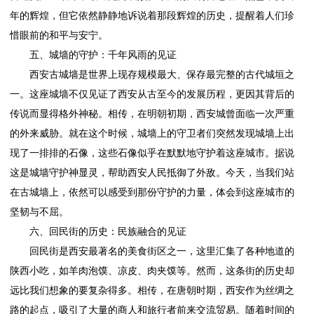
年的辉煌，但它依然静静地诉说着那段辉煌的历史，提醒着人们珍
惜眼前的和平与安宁。
五、城墙的守护：千年风雨的见证
西安古城墙是世界上现存规模最大、保存最完整的古代城垣之
一。这座城墙不仅见证了西安从古至今的发展历程，更因其背后的
传说而显得格外神秘。相传，在明朝初期，西安城曾面临一次严重
的外来威胁。就在这个时候，城墙上的守卫者们突然发现城墙上出
现了一排排的石像，这些石像似乎在默默地守护着这座城市。据说
这是城墙守护神显灵，帮助西安人民抵御了外敌。今天，当我们站
在古城墙上，依然可以感受到那份守护的力量，体会到这座城市的
坚韧与不屈。
六、回民街的历史：民族融合的见证
回民街是西安最著名的美食街区之一，这里汇集了各种地道的
陕西小吃，如羊肉泡馍、凉皮、肉夹馍等。然而，这条街的历史却
远比我们想象的要复杂得多。相传，在唐朝时期，西安作为丝绸之
路的起点，吸引了大量的商人和旅行者前来交流贸易。随着时间的