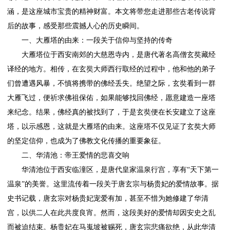
涵，是这座城市宝贵的精神财富。本文将带您走进那些古老传说背
后的故事，感受那些震撼人心的历史瞬间。
一、大雁塔的由来：一段关于信仰与坚持的传奇
大雁塔位于西安南郊的大慈恩寺内，是唐代著名高僧玄奘藏经
译经的地方。相传，在玄奘大师西行取经的过程中，他和他的弟子
们曾遭遇风暴，不慎将携带的佛经丢失。绝望之际，玄奘看到一群
大雁飞过，便祈求佛祖保佑，如果能够找回佛经，愿意建造一座塔
来纪念。结果，佛经真的被找到了，于是玄奘便在长安建立了这座
塔，以示感恩，这就是大雁塔的由来。这座塔不仅见证了玄奘大师
的坚定信仰，也成为了佛教文化传播的重要象征。
二、华清池：帝王爱情的悲喜交响
华清池位于西安临潼区，是唐代皇家温泉行宫，享有“天下第一
温泉”的美誉。这里流传着一段关于唐玄宗与杨贵妃的爱情故事。据
史书记载，唐玄宗对杨贵妃宠爱有加，甚至不惜为她修建了华清
宫，以供二人在此共度良宵。然而，这段美好的爱情却因安史之乱
而被迫结束。杨贵妃在马嵬坡被赐死，唐玄宗悲痛欲绝，从此华清