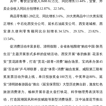
其中，餐饮企业收入3688.82万元、同比增长13.44%，堂食、外
卖企业收入同比分别增长12.87%、22.54%。
商品零售额5.28亿元、同比增长3.6%。20大类商品中13大类实现
正增长；中石化西安分公司、延长石油延安公司、西安老城根、西
安唐久便利零售额同比分别增长34.52%、29.32%、23.82%、
13.54%。
促消费活动丰富多彩。清明假期，全省各地围绕“购在中国·陕亮
生活”主题开展形式多样的促销活动。西安开展“春韵焕新·花漾长
安”赏花踏青季，打造“赏花+踏青+消费”融合场景。宝鸡承办第45
届“百合杯”乒乓球联赛，促进“体育+消费”融合发展。咸阳第三期有
奖发票活动升级上线，单日投放奖金100万元，中奖率达80%。延
安“清明踏春游园会”推出《延安保育院》大型历史舞台剧，激发红色
旅游消费潜力。榆林开展非遗火壶打铁花、科学物理秀表演等活
动，打造国潮国风和科技赋能等新型消费场景。汉中油菜花节推出