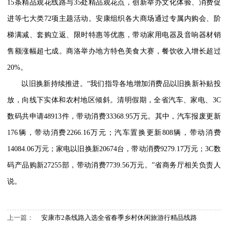
15条精品观花线路与35处精品观花点，创新举办文化体验、消费促
进等七大类72项主题活动。安康组织各大商场通过专属内购会、阶
梯满减、套购立返、限时特惠等优惠，带动家用电器及音响器材销
售额涨幅超七成。商洛举办地方特色美食大赛，餐饮收入增长超过
20%。
以旧换新持续推进。“我们指导各地增加消费品以旧换新补贴投
放，向线下实体和农村地区倾斜。清明假期，全省汽车、家电、3C
数码共申请48913件，带动消费33368.95万元。其中，汽车报废更新
176辆，带动消费2266.16万元；汽车置换更新808辆，带动消费
14084.06万元；家电以旧换新20674台，带动消费9279.17万元；3C数
码产品购新27255部，带动消费7739.56万元。”省商务厅相关负责人
说。
上一篇：
安康市2条线路入选全省春季乡村休闲旅游行精品线路