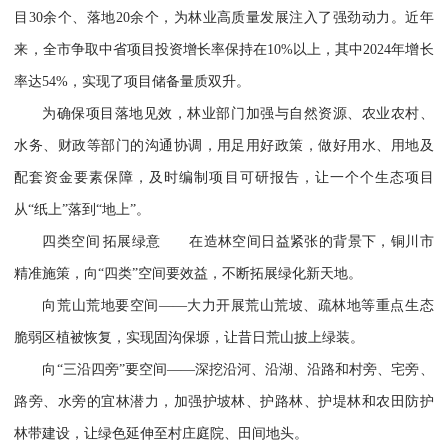
目30余个、落地20余个，为林业高质量发展注入了强劲动力。近年
来，全市争取中省项目投资增长率保持在10%以上，其中2024年增长
率达54%，实现了项目储备量质双升。
为确保项目落地见效，林业部门加强与自然资源、农业农村、
水务、财政等部门的沟通协调，用足用好政策，做好用水、用地及
配套资金要素保障，及时编制项目可研报告，让一个个生态项目
从“纸上”落到“地上”。
四类空间 拓展绿意 在造林空间日益紧张的背景下，铜川市
精准施策，向“四类”空间要效益，不断拓展绿化新天地。
向荒山荒地要空间——大力开展荒山荒坡、疏林地等重点生态
脆弱区植被恢复，实现固沟保塬，让昔日荒山披上绿装。
向“三沿四旁”要空间——深挖沿河、沿湖、沿路和村旁、宅旁、
路旁、水旁的宜林潜力，加强护坡林、护路林、护堤林和农田防护
林带建设，让绿色延伸至村庄庭院、田间地头。