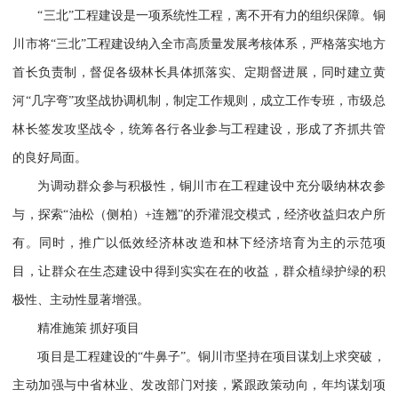
“三北”工程建设是一项系统性工程，离不开有力的组织保障。铜
川市将“三北”工程建设纳入全市高质量发展考核体系，严格落实地方
首长负责制，督促各级林长具体抓落实、定期督进展，同时建立黄
河“几字弯”攻坚战协调机制，制定工作规则，成立工作专班，市级总
林长签发攻坚战令，统筹各行各业参与工程建设，形成了齐抓共管
的良好局面。
为调动群众参与积极性，铜川市在工程建设中充分吸纳林农参
与，探索“油松（侧柏）+连翘”的乔灌混交模式，经济收益归农户所
有。同时，推广以低效经济林改造和林下经济培育为主的示范项
目，让群众在生态建设中得到实实在在的收益，群众植绿护绿的积
极性、主动性显著增强。
精准施策 抓好项目
项目是工程建设的“牛鼻子”。铜川市坚持在项目谋划上求突破，
主动加强与中省林业、发改部门对接，紧跟政策动向，年均谋划项