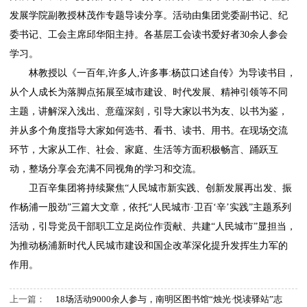
发展学院副教授林茂作专题导读分享。活动由集团党委副书记、纪
委书记、工会主席邱华阳主持。各基层工会读书爱好者30余人参会
学习。
林教授以《一百年,许多人,许多事:杨苡口述自传》为导读书目，
从个人成长为落脚点拓展至城市建设、时代发展、精神引领等不同
主题，讲解深入浅出、意蕴深刻，引导大家以书为友、以书为鉴，
并从多个角度指导大家如何选书、看书、读书、用书。在现场交流
环节，大家从工作、社会、家庭、生活等方面积极畅言、踊跃互
动，整场分享会充满不同视角的学习和交流。
卫百辛集团将持续聚焦“人民城市新实践、创新发展再出发、振
作杨浦一股劲”三篇大文章，依托“人民城市·卫百‘辛’实践”主题系列
活动，引导党员干部职工立足岗位作贡献、共建“人民城市”显担当，
为推动杨浦新时代人民城市建设和国企改革深化提升发挥生力军的
作用。
上一篇：
18场活动9000余人参与，南明区图书馆“烛光·悦读驿站”志