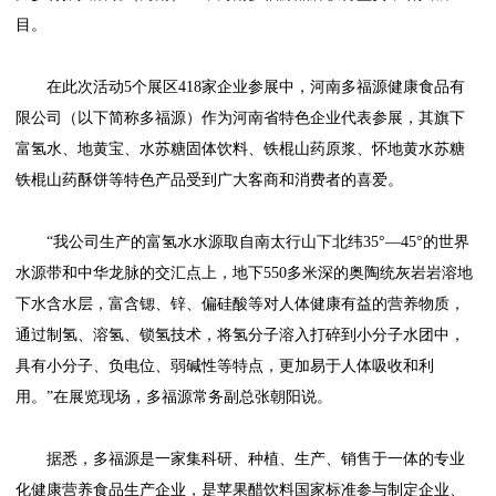
目。
在此次活动5个展区418家企业参展中，河南多福源健康食品有
限公司（以下简称多福源）作为河南省特色企业代表参展，其旗下
富氢水、地黄宝、水苏糖固体饮料、铁棍山药原浆、怀地黄水苏糖
铁棍山药酥饼等特色产品受到广大客商和消费者的喜爱。
“我公司生产的富氢水水源取自南太行山下北纬35°—45°的世界
水源带和中华龙脉的交汇点上，地下550多米深的奥陶统灰岩岩溶地
下水含水层，富含锶、锌、偏硅酸等对人体健康有益的营养物质，
通过制氢、溶氢、锁氢技术，将氢分子溶入打碎到小分子水团中，
具有小分子、负电位、弱碱性等特点，更加易于人体吸收和利
用。”在展览现场，多福源常务副总张朝阳说。
据悉，多福源是一家集科研、种植、生产、销售于一体的专业
化健康营养食品生产企业，是苹果醋饮料国家标准参与制定企业、