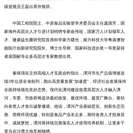
级巡视员王磊出席并致辞。
中国工程院院士、中原食品实验室学术委员会主任庞国芳，国
家海外高层次人才引进计划特聘专家俞伟祖，国家万人计划领军人
才、微康益生菌研究院首席科学家方曙光，南方科技大学粤港澳智
能医疗创新研究院院长、博士生导师、国家科技进步奖一等奖获得
者裴国献等众多高层次专家教授出席。
秦保强在主持高端人才见面会时指出，漯河市生产总值增速连
续3年位居全省前列，跑出高质量发展“加速度”，经济社会发展保持
全面持续领先良好态势。现代化漯河建设急需高层次人才融入漯
河，市委、市政府将提供最好政策、最优环境、最宽广舞台。黄钫
向各类人才发出诚挚邀请。他说，漯河产业基础坚实、创新生态完
善、营商环境优越，特别是食品产业名企多，期待各类人才投身其
中、成就梦想，漯河将持续完善落实人才使用培养机制，让更多千
里马在沙澧大地竞相驰骋。