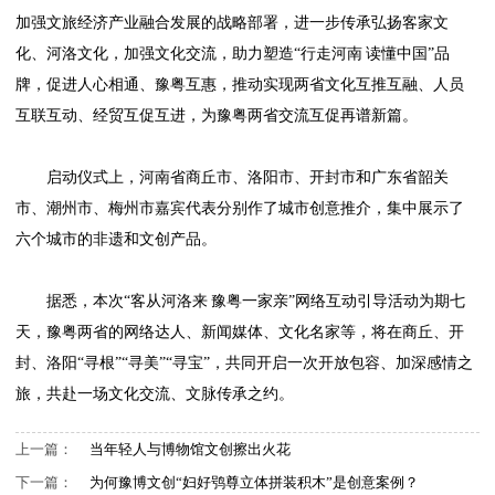
加强文旅经济产业融合发展的战略部署，进一步传承弘扬客家文
化、河洛文化，加强文化交流，助力塑造“行走河南 读懂中国”品
牌，促进人心相通、豫粤互惠，推动实现两省文化互推互融、人员
互联互动、经贸互促互进，为豫粤两省交流互促再谱新篇。
启动仪式上，河南省商丘市、洛阳市、开封市和广东省韶关
市、潮州市、梅州市嘉宾代表分别作了城市创意推介，集中展示了
六个城市的非遗和文创产品。
据悉，本次“客从河洛来 豫粤一家亲”网络互动引导活动为期七
天，豫粤两省的网络达人、新闻媒体、文化名家等，将在商丘、开
封、洛阳“寻根”“寻美”“寻宝”，共同开启一次开放包容、加深感情之
旅，共赴一场文化交流、文脉传承之约。
上一篇：
当年轻人与博物馆文创擦出火花
下一篇：
为何豫博文创“妇好鸮尊立体拼装积木”是创意案例？