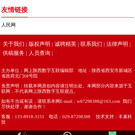
友情链接
人民网
关于我们
|
版权声明
|
诚聘精英
|
联系我们
|
法律声明
|
供稿服务
|
人员查询
|
主办单位：网上陕西数字互联编辑部 地址：陕西省西安市新城区
省政府北门68号院
免责声明：转载本网原创内容请注明出处。本网部分内容来源于互
联网，不代表网上陕西数字互联观点。
如有不当或有误，请联系本网E-mail：w87298388@163.com 我们
尽快处理，谢谢合作！
客服：133-8918-3151 电话：029-87298388 技术支持：
丰巢科
技