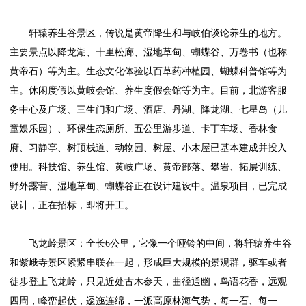
轩辕养生谷景区，传说是黄帝降生和与岐伯谈论养生的地方。
主要景点以降龙湖、十里松廊、湿地草甸、蝴蝶谷、万卷书（也称
黄帝石）等为主。生态文化体验以百草药种植园、蝴蝶科普馆等为
主。休闲度假以黄岐会馆、养生度假会馆等为主。目前，北游客服
务中心及广场、三生门和广场、酒店、丹湖、降龙湖、七星岛（儿
童娱乐园）、环保生态厕所、五公里游步道、卡丁车场、香林食
府、习静亭、树顶栈道、动物园、树屋、小木屋已基本建成并投入
使用。科技馆、养生馆、黄岐广场、黄帝部落、攀岩、拓展训练、
野外露营、湿地草甸、蝴蝶谷正在设计建设中。温泉项目，已完成
设计，正在招标，即将开工。
飞龙岭景区：全长6公里，它像一个哑铃的中间，将轩辕养生谷
和紫峨寺景区紧紧串联在一起，形成巨大规模的景观群，驱车或者
徒步登上飞龙岭，只见近处古木参天，曲径通幽，鸟语花香，远观
四周，峰峦起伏，逶迤连绵，一派高原林海气势，每一石、每一