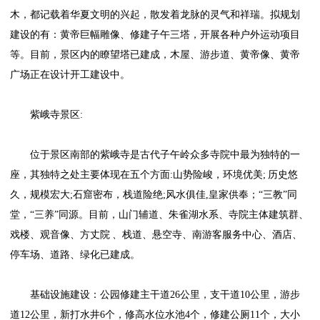
木，都记载着华夏文明的兴起，散发着龙脉的灵气和祥瑞。拟规划
建设的有：黄帝巨幅雕像、修建子午三塔，开展各种户外运动项目
等。目前，景区内的瞭望塔已建成，木屋、游步道、黄帝像、黄帝
广场正在设计开工建设中。
紫峨寺景区:
位于景区南部的紫峨寺是古代子午岭众多寺院中最为独特的一
座，其独特之处主要体现在五个方面:山势险峻，环境优美; 历史悠
久，规模宏大;石窟密布，栈道险绝;风水俱佳,皇家供奉；“三教”同
堂，“三养”同源。目前，山门辅道、朱雀湖水系、寺院主体建筑群、
戏楼、观音像、方丈院 、栈道、悬空寺、南游客服务中心、酒店、
停车场、道路、绿化已建成。
基础设施建设：公园修建主干道26公里，支干道10公里，游步
道12公里，新打水井6个，修高水位水池4个，修建公厕11个，大小