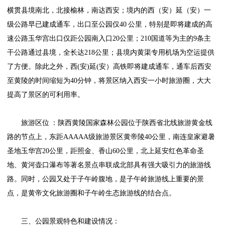
横贯县境南北，北接榆林，南达西安；境内的西（安）延（安）一
级公路早已建成通车，出口至公园仅40 公里，特别是即将建成的高
速公路玉华宫出口仅距公园南入口20公里；210国道等为主的9条主
干公路通过县境，全长达218公里；县境内黄渠专用机场为空运提供
了方便。除此之外，西(安)延(安）高铁即将建成通车，通车后西安
至黄陵的时间缩短为40分钟，将景区纳入西安一小时旅游圈，大大
提高了景区的可利用率。
旅游区位 ：陕西黄陵国家森林公园位于陕西省北线旅游黄金线
路的节点上，东距AAAAA级旅游景区黄帝陵40公里，南连皇家避暑
圣地玉华宫20公里，距照金、香山60公里，北上延安红色革命圣
地、黄河壶口瀑布等著名景点串联成北部具有强大吸引力的旅游线
路。同时，公园又处于子午岭腹地，是子午岭旅游线上重要的景
点，是黄帝文化旅游圈和子午岭生态旅游线的结合点。
三、公园景观特色和建设情况：